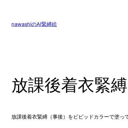
内
容
を
nawashiのAI緊縛絵
ス
キ
ッ
プ
放課後着衣緊縛
放課後着衣緊縛（事後）をビビッドカラーで塗って