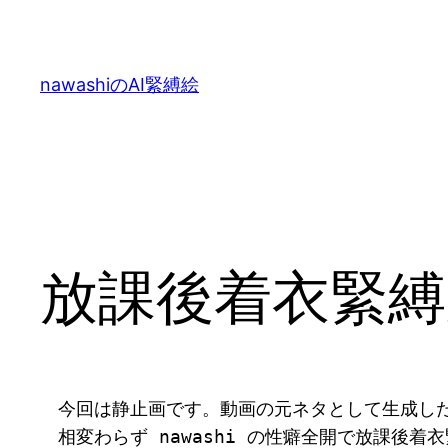
内
容
を
nawashiのAI緊縛絵
ス
キ
ッ
プ
放課後着衣緊縛
　今回は静止画です。動画の元ネタとして生成し
　相変わらず nawashi の性癖全開で放課後