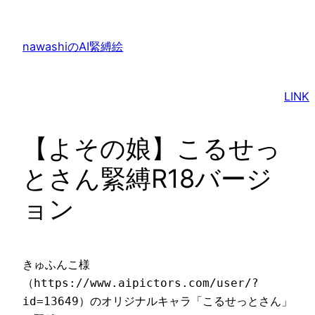
内
容
nawashiのAI緊縛絵
を
ス
キ
LINK
ッ
プ
【よその娘】こるせっ
とさん緊縛R18バージ
ョン
きゅふんこ様
（https://www.aipictors.com/user/?
id=13649）のオリジナルキャラ「こるせっとさん」